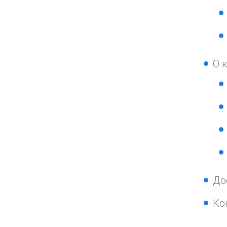
О 
До
Ко