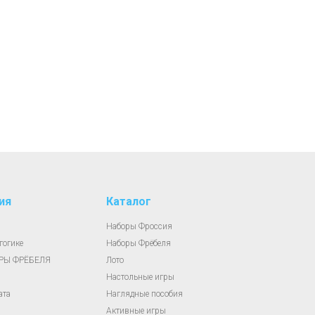
ия
Каталог
Наборы Фроссия
гогике
Наборы Фрёбеля
АРЫ ФРЁБЕЛЯ
Лото
Настольные игры
ата
Наглядные пособия
Активные игры