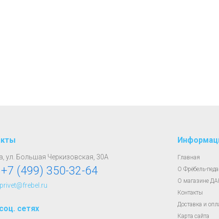
акты
Информац
, ул. Большая Черкизовская, 30А
Главная
:
+7 (499) 350-32-64
О Фрёбель-педа
О магазине Д
 privet@frebel.ru
Контакты
Доставка и опл
соц. сетях
Карта сайта