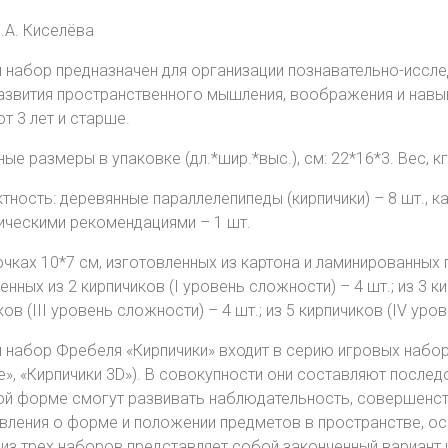
В.А. Киселёва
 набор предназначен для организации познавательно-иссле
развития пространственного мышления, воображения и навык
от 3 лет и старше.
ые размеры в упаковке (дл.*шир.*выс.), см: 22*16*3. Вес, кг,
тность: деревянные параллелепипеды (кирпичики) – 8 шт., ка
ическими рекомендациями – 1 шт.
очках 10*7 см, изготовленных из картона и ламинированных 
нных из 2 кирпичиков (I уровень сложности) – 4 шт.; из 3 ки
ов (III уровень сложности) – 4 шт.; из 5 кирпичиков (IV уро
 набор Фребеля «Кирпичики» входит в серию игровых набо
», «Кирпичики 3D»). В совокупности они составляют после
ой форме смогут развивать наблюдательность, совершенст
вления о форме и положении предметов в пространстве, осв
из трех наборов представляет собой законченный вариант