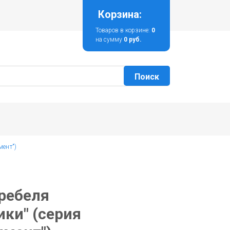
Корзина:
Товаров в корзине:
0
на сумму
0 руб.
мент")
ребеля
ики" (серия