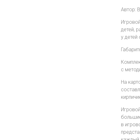
Автор: 
Игровой
детей, 
у детей 
Габаритн
Комплек
с метод
На карт
составле
кирпичик
Игровой
большие
в игров
предста
каждый 