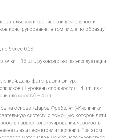
довательской и творческой деятельности
ов конструирования, в том числе по образцу,
 не более 0,23.
рточки – 16 шт., руководство по эксплуатации
пленкой, даны фотографии фигур,
рпичиков (II уровень сложности) – 4 шт.; из 4
вень сложности) – 4 шт.
ров на основе «Даров Фребеля» («Кирпичики
довательную систему, с помощью которой дети
вовать навыки конструирования, усваивать
аивать азы геометрии и черчения. При этом
 игрового материала и может использоваться