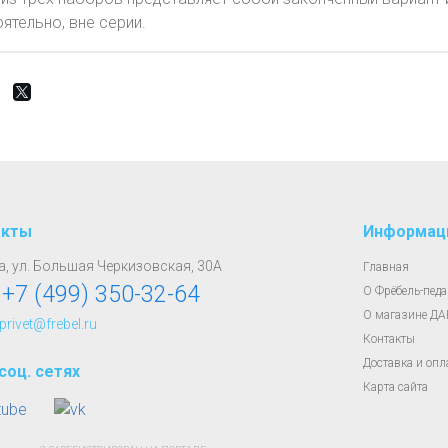
ятельно, вне серии.​
акты
Информац
, ул. Большая Черкизовская, 30А
Главная
:
+7 (499) 350-32-64
О Фрёбель-педа
О магазине Д
 privet@frebel.ru
Контакты
Доставка и опл
соц. сетях
Карта сайта