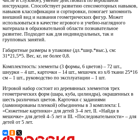
числе и слуховое), умение действовать по вербальной
инструкции. Способствует развитию сенсомоторных навыков,
навыков классификации и сортировки, помогает запомнить
внешний вид и названия геометрических фигур. Может
использоваться в качестве игрового и учебно-наглядного
материала в образовательной области познавательное
развитие. Подходит как для индивидуальных, так и
групповых занятий.
Габаритные размеры в упаковке (дл.*шир.*выс.), см:
31*21,5*5. Вес, кг, не более 0,8.
Комплектность: элементы (3 формы, 6 цветов) – 72 шт.,
шнурки – 4 шт., карточки – 14 шт., мешочек из х/б ткани 25*16
см – 1 шт., руководство по эксплуатации – 1 шт.
Игровой набор состоит из деревянных элементов трех
геометрических форм (шара, куба, цилиндра), окрашенных в
шесть различных цветов. Карточки с заданиями
(ламинированы пленкой) объединены в 3 комплекта: I.
«Сюжетные картинки» для детей 3–4 лет, II. «Найди в
мешочке» для детей 4–5 лет и III. «Последовательности» – для
детей от 5 лет.​