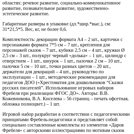
областях: речевое развитие, социально-коммуникативное
развитие, познавательное развитие, художественно-
эстетическое развитие.
Габаритные размеры в упаковке (дл.*шир.*выс.), см:
31*21,5*5. Вес, кг, не более 0,6.
Комплектность: декорации формата А4 – 2 шт., карточки с
персонажами формата 7*5 см – 7 шт., крепления для
персонажей сказок – 7 шт., кубики 2,5 см – 4 шт., кружки Ø
2,5 см – 3 шт., полукруг черный «долька» – 1 шт., цилиндр с
отверстием – 1 шт., шнурок – 1 шт., палочки 2 см – 10 шт.,
палочки 5 см – 10 шт., точки разных цветов – 20 шт.,
держатели для декораций – 4 шт., руководство по
эксплуатации – 1 шт., методические рекомендации для
педагогов ДОО («Хрестоматия для дошкольников “Сказки
русских писателей”. Использование игровых наборов
Фребеля при реализации ФГОС ДО». Авторы: В.В.
Кожевникова, В.А. Киселева – 56 страниц – печать офсетная,
обложка полноцвет.) – 1 шт.
Игровой набор разработан в соответствии с педагогическими
принципами Фребель-педагогики и представляет собой
специально составленные комплекты из элементов «Даров
Фребеля» с авторскими иллюстрациями по мотивам сказок