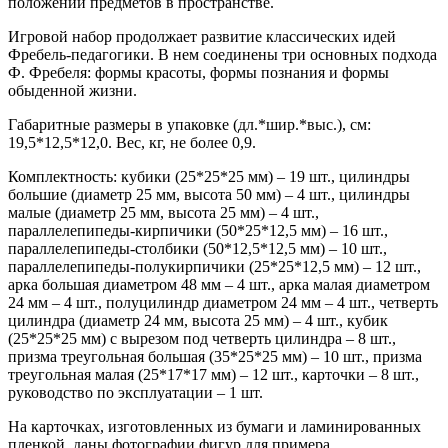
положении предметов в пространстве.
Игровой набор продолжает развитие классических идей
Фребель-педагогики. В нем соединены три основных подхода
Ф. Фребеля: формы красоты, формы познания и формы
обыденной жизни.
Габаритные размеры в упаковке (дл.*шир.*выс.), см:
19,5*12,5*12,0. Вес, кг, не более 0,9.
Комплектность: кубики (25*25*25 мм) – 19 шт., цилиндры
большие (диаметр 25 мм, высота 50 мм) – 4 шт., цилиндры
малые (диаметр 25 мм, высота 25 мм) – 4 шт.,
параллелепипеды-кирпичики (50*25*12,5 мм) – 16 шт.,
параллелепипеды-столбики (50*12,5*12,5 мм) – 10 шт.,
параллелепипеды-полукирпичики (25*25*12,5 мм) – 12 шт.,
арка большая диаметром 48 мм – 4 шт., арка малая диаметром
24 мм – 4 шт., полуцилиндр диаметром 24 мм – 4 шт., четверть
цилиндра (диаметр 24 мм, высота 25 мм) – 4 шт., кубик
(25*25*25 мм) с вырезом под четверть цилиндра – 8 шт.,
призма треугольная большая (35*25*25 мм) – 10 шт., призма
треугольная малая (25*17*17 мм) – 12 шт., карточки – 8 шт.,
руководство по эксплуатации – 1 шт.
На карточках, изготовленных из бумаги и ламинированных
пленкой, даны фотографии фигур для примера.