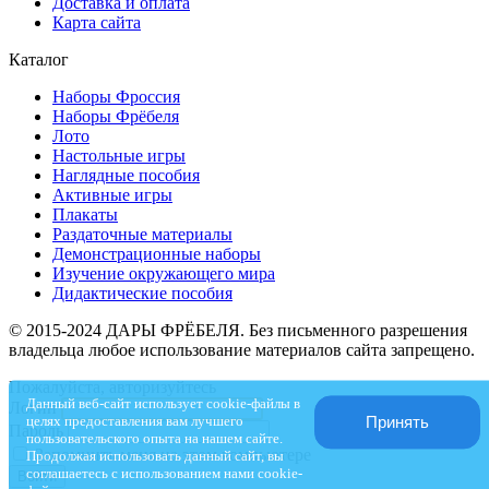
Доставка и оплата
Карта сайта
Каталог
Наборы Фроссия
Наборы Фрёбеля
Лото
Настольные игры
Наглядные пособия
Активные игры
Плакаты
Раздаточные материалы
Демонстрационные наборы
Изучение окружающего мира
Дидактические пособия
© 2015-2024 ДАРЫ ФРЁБЕЛЯ. Без письменного разрешения
владельца любое использование материалов сайта запрещено.
Пожалуйста, авторизуйтесь
Данный веб-сайт использует cookie-файлы в
Логин
целях предоставления вам лучшего
Принять
Пароль
пользовательского опыта на нашем сайте.
Запомнить меня на этом компьютере
Продолжая использовать данный сайт, вы
соглашаетесь с использованием нами cookie-