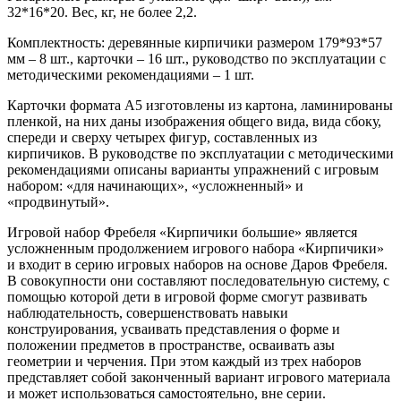
32*16*20. Вес, кг, не более 2,2.
Комплектность: деревянные кирпичики размером 179*93*57
мм – 8 шт., карточки – 16 шт., руководство по эксплуатации с
методическими рекомендациями – 1 шт.
Карточки формата А5 изготовлены из картона, ламинированы
пленкой, на них даны изображения общего вида, вида сбоку,
спереди и сверху четырех фигур, составленных из
кирпичиков. В руководстве по эксплуатации с методическими
рекомендациями описаны варианты упражнений с игровым
набором: «для начинающих», «усложненный» и
«продвинутый».
Игровой набор Фребеля «Кирпичики большие» является
усложненным продолжением игрового набора «Кирпичики»
и входит в серию игровых наборов на основе Даров Фребеля.
В совокупности они составляют последовательную систему, с
помощью которой дети в игровой форме смогут развивать
наблюдательность, совершенствовать навыки
конструирования, усваивать представления о форме и
положении предметов в пространстве, осваивать азы
геометрии и черчения. При этом каждый из трех наборов
представляет собой законченный вариант игрового материала
и может использоваться самостоятельно, вне серии.