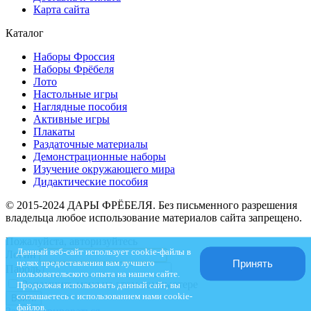
Карта сайта
Каталог
Наборы Фроссия
Наборы Фрёбеля
Лото
Настольные игры
Наглядные пособия
Активные игры
Плакаты
Раздаточные материалы
Демонстрационные наборы
Изучение окружающего мира
Дидактические пособия
© 2015-2024 ДАРЫ ФРЁБЕЛЯ. Без письменного разрешения
владельца любое использование материалов сайта запрещено.
Пожалуйста, авторизуйтесь
Данный веб-сайт использует cookie-файлы в
Логин
целях предоставления вам лучшего
Принять
Пароль
пользовательского опыта на нашем сайте.
Запомнить меня на этом компьютере
Продолжая использовать данный сайт, вы
соглашаетесь с использованием нами cookie-
файлов.