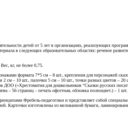
еятельности детей от 5 лет в организациях, реализующих програ
атериала в следующих образовательных областях: речевое развит
ес, кг, не более 0,75.
нажами формата 7*5 см – 8 шт., крепления для персонажей сказок 
ки 2 см – 10 шт., палочки 5 см – 10 шт., точки разных цветов – 20
гов ДОО («Хрестоматия для дошкольников “Сказки русских писа
а – 56 страниц – печать офсетная, обложка полноцвет.) – 1 шт.
принципами Фребель-педагогики и представляет собой специаль
лей. Карточки изготовлены из мелованной бумаги, ламинирован