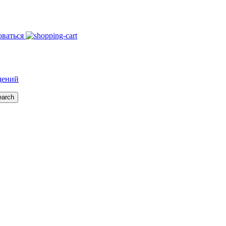
оваться
дений