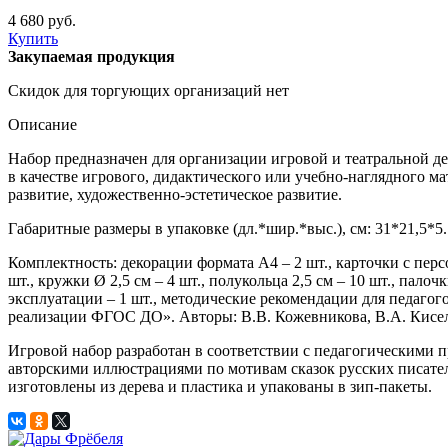
4 680 руб.
Купить
Закупаемая продукция
Скидок для торгующих организаций нет
Описание
Набор предназначен для организации игровой и театральной д
в качестве игрового, дидактического или учебно-наглядного м
развитие, художественно-эстетическое развитие.
Габаритные размеры в упаковке (дл.*шир.*выс.), см: 31*21,5*5. В
Комплектность: декорации формата А4 – 2 шт., карточки с персо
шт., кружки Ø 2,5 см – 4 шт., полукольца 2,5 см – 10 шт., палоч
эксплуатации – 1 шт., методические рекомендации для педаго
реализации ФГОС ДО». Авторы: В.В. Кожевникова, В.А. Киселев
Игровой набор разработан в соответствии с педагогическими 
авторскими иллюстрациями по мотивам сказок русских писате
изготовлены из дерева и пластика и упакованы в зип-пакеты.​