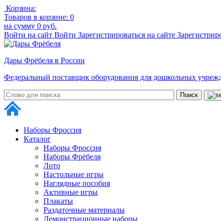
Корзина:
Товаров в корзине:
0
на сумму
0 руб.
Войти на сайт
Войти
Зарегистрироваться на сайте
Зарегистрир
Дары Фрёбеля в России
Федеральный поставщик оборудования для дошкольных учреж
Наборы Фроссия
Каталог
Наборы Фроссия
Наборы Фрёбеля
Лото
Настольные игры
Наглядные пособия
Активные игры
Плакаты
Раздаточные материалы
Демонстрационные наборы