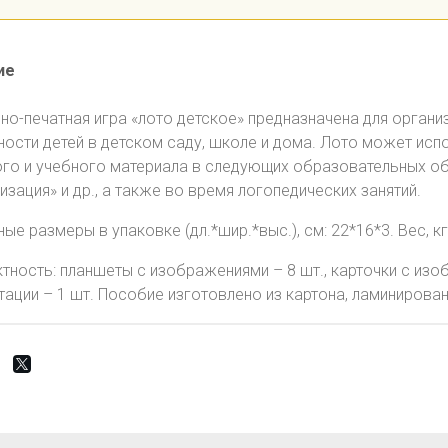
ие
но-печатная игра «лото детское» предназначена для органи
ности детей в детском саду, школе и дома. Лото может исп
го и учебного материала в следующих образовательных обл
изация» и др., а также во время логопедических занятий.
ые размеры в упаковке (дл.*шир.*выс.), см: 22*16*3. Вес, кг,
тность: планшеты с изображениями – 8 шт., карточки с изо
тации – 1 шт. Пособие изготовлено из картона, ламинирован