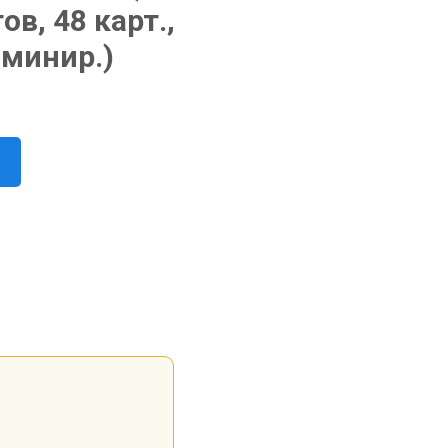
в, 48 карт.,
аминир.)