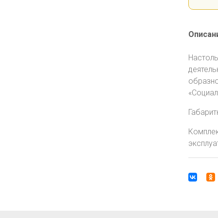
Описан
Настоль
деятель
образно
«Социал
Габаритн
Комплек
эксплуа