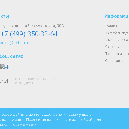
акты
Информац
, ул. Большая Черкизовская, 30А
Главная
:
+7 (499) 350-32-64
О Фрёбель-педа
О магазине Д
 privet@frebel.ru
Контакты
Доставка и опл
соц. сетях
Карта сайта
Я ЗАРЕГИСТРИРОВАН НА ПОРТАЛЕ
ПОСТАВЩИКОВ
владельца любое использование материалов сайта запрещено.
т cookie-файлы в целях предоставления вам лучшего
а нашем сайте. Продолжая использовать данный сайт, вы
нием нами cookie-файлов.