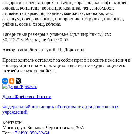
водоросль зеленая, горох, кабачок, карагана, картофель, клен,
клюква, копытень, кориандр, крапива, лен, лисохвост,
лишайник пармелия, малина, манжетка, морковь, мох
сфагнум, овес, овсяница, папоротник, петрушка, пшеница,
рябина, сосна, хвощ, яблоня.
Габаритные размеры в упаковке (дл.*шир.*выс.), см:
30,5*22*3. Вес, кг, не более 0,55.
Автор: канд. биол. наук Л. Н. Дорохина.
Производитель оставляет за собой право вносить изменения в
конструкцию и комплектацию изделия, не ухудшающие его
потребительских свойств.
Дары Фрёбеля в России
Федеральный поставщик оборудования для дошкольных
учреждений
Контакты
Москва, ул. Большая Черкизовская, 30А
Тел:
+7 (499) 350-32-64