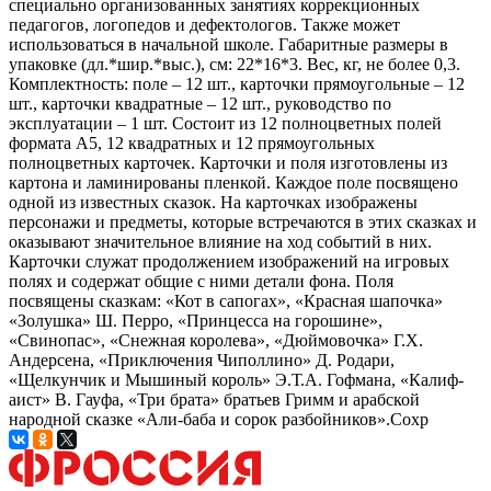
специально организованных занятиях коррекционных
педагогов, логопедов и дефектологов. Также может
использоваться в начальной школе. Габаритные размеры в
упаковке (дл.*шир.*выс.), см: 22*16*3. Вес, кг, не более 0,3.
Комплектность: поле – 12 шт., карточки прямоугольные – 12
шт., карточки квадратные – 12 шт., руководство по
эксплуатации – 1 шт. Состоит из 12 полноцветных полей
формата А5, 12 квадратных и 12 прямоугольных
полноцветных карточек. Карточки и поля изготовлены из
картона и ламинированы пленкой. Каждое поле посвящено
одной из известных сказок. На карточках изображены
персонажи и предметы, которые встречаются в этих сказках и
оказывают значительное влияние на ход событий в них.
Карточки служат продолжением изображений на игровых
полях и содержат общие с ними детали фона. Поля
посвящены сказкам: «Кот в сапогах», «Красная шапочка»
«Золушка» Ш. Перро, «Принцесса на горошине»,
«Свинопас», «Снежная королева», «Дюймовочка» Г.Х.
Андерсена, «Приключения Чиполлино» Д. Родари,
«Щелкунчик и Мышиный король» Э.Т.А. Гофмана, «Калиф-
аист» В. Гауфа, «Три брата» братьев Гримм и арабской
народной сказке «Али-баба и сорок разбойников».​ Сохр