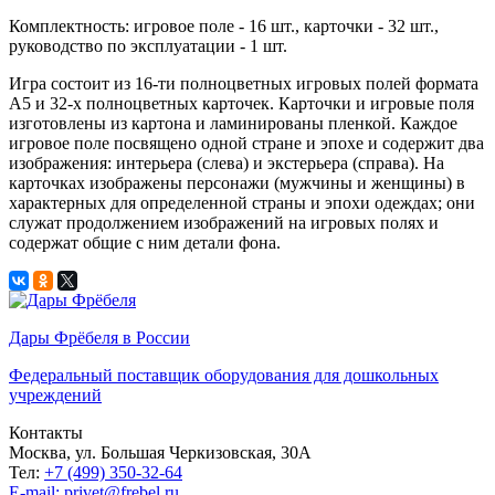
Комплектность: игровое поле - 16 шт., карточки - 32 шт.,
руководство по эксплуатации - 1 шт.
Игра состоит из 16-ти полноцветных игровых полей формата
А5 и 32-х полноцветных карточек. Карточки и игровые поля
изготовлены из картона и ламинированы пленкой. Каждое
игровое поле посвящено одной стране и эпохе и содержит два
изображения: интерьера (слева) и экстерьера (справа). На
карточках изображены персонажи (мужчины и женщины) в
характерных для определенной страны и эпохи одеждах; они
служат продолжением изображений на игровых полях и
содержат общие с ним детали фона.
Дары Фрёбеля в России
Федеральный поставщик оборудования для дошкольных
учреждений
Контакты
Москва, ул. Большая Черкизовская, 30А
Тел:
+7 (499) 350-32-64
E-mail: privet@frebel.ru