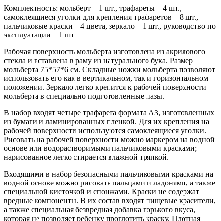
Комплектность: мольберт – 1 шт., трафареты – 4 шт.,
самоклеящиеся уголки для крепления трафаретов – 8 шт.,
пальчиковые краски – 4 цвета, зеркало – 1 шт., руководство по
эксплуатации – 1 шт.
Рабочая поверхность мольберта изготовлена из акрилового
стекла и вставлена в раму из натурального бука. Размер
мольберта 75*57*6 см. Складные ножки мольберта позволяют
использовать его как в вертикальном, так и горизонтальном
положении. Зеркало легко крепится к рабочей поверхности
мольберта в специально подготовленные пазы.
В набор входят четыре трафарета формата А3, изготовленных
из бумаги и ламинированных пленкой. Для их крепления на
рабочей поверхности используются самоклеящиеся уголки.
Рисовать на рабочей поверхности можно маркером на водной
основе или водорастворимыми пальчиковыми красками;
нарисованное легко стирается влажной тряпкой.
Входящими в набор безопасными пальчиковыми красками на
водной основе можно рисовать пальцами и ладонями, а также
специальной кисточкой и спонжами. Краски не содержат
вредные компоненты. В их состав входят пищевые красители,
а также специальная безвредная добавка горького вкуса,
которая не позволяет ребенку проглотить краску. Плотная